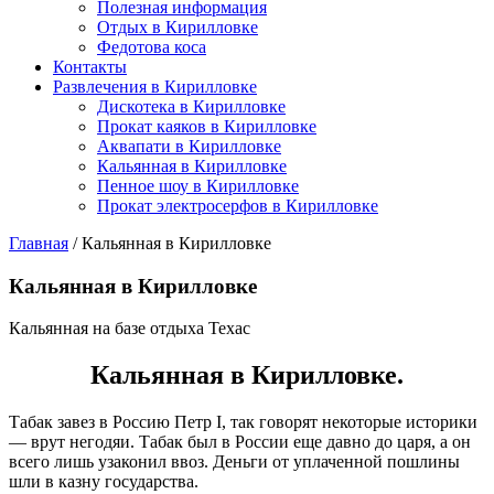
Полезная информация
Отдых в Кирилловке
Федотова коса
Контакты
Развлечения в Кирилловке
Дискотека в Кирилловке
Прокат каяков в Кирилловке
Аквапати в Кирилловке
Кальянная в Кирилловке
Пенное шоу в Кирилловке
Прокат электросерфов в Кирилловке
Главная
/
Кальянная в Кирилловке
Кальянная в Кирилловке
Кальянная на базе отдыха Техас
Кальянная в Кирилловке.
Табак завез в Россию Петр I, так говорят некоторые историки
— врут негодяи. Табак был в России еще давно до царя, а он
всего лишь узаконил ввоз. Деньги от уплаченной пошлины
шли в казну государства.