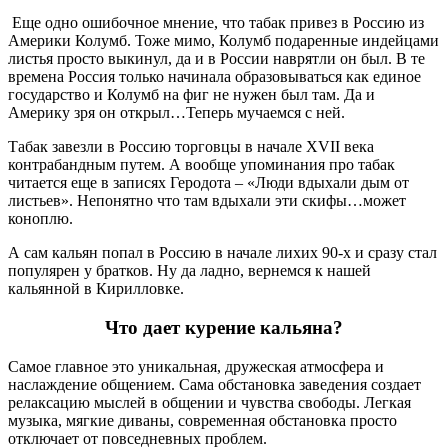
Еще одно ошибочное мнение, что табак привез в Россию из
Америки Колумб. Тоже мимо, Колумб подаренные индейцами
листья просто выкинул, да и в России наврятли он был. В те
времена Россия только начинала образовываться как единое
государство и Колумб на фиг не нужен был там. Да и
Америку зря он открыл…Теперь мучаемся с ней.
Табак завезли в Россию торговцы в начале XVII века
контрабандным путем. А вообще упоминания про табак
читается еще в записях Геродота – «Люди вдыхали дым от
листьев». Непонятно что там вдыхали эти скифы…может
коноплю.
А сам кальян попал в Россию в начале лихих 90-х и сразу стал
популярен у братков. Ну да ладно, вернемся к нашей
кальянной в Кирилловке.
Что дает курение кальяна?
Самое главное это уникальная, дружеская атмосфера и
наслаждение общением. Сама обстановка заведения создает
релаксацию мыслей в общении и чувства свободы. Легкая
музыка, мягкие диваны, современная обстановка просто
отключает от повседневных проблем.