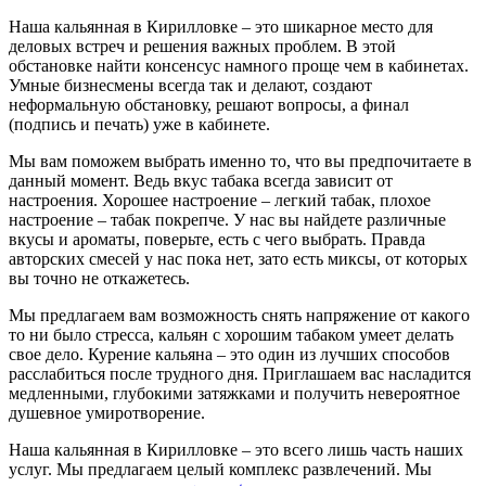
Наша кальянная в Кирилловке – это шикарное место для
деловых встреч и решения важных проблем. В этой
обстановке найти консенсус намного проще чем в кабинетах.
Умные бизнесмены всегда так и делают, создают
неформальную обстановку, решают вопросы, а финал
(подпись и печать) уже в кабинете.
Мы вам поможем выбрать именно то, что вы предпочитаете в
данный момент. Ведь вкус табака всегда зависит от
настроения. Хорошее настроение – легкий табак, плохое
настроение – табак покрепче. У нас вы найдете различные
вкусы и ароматы, поверьте, есть с чего выбрать. Правда
авторских смесей у нас пока нет, зато есть миксы, от которых
вы точно не откажетесь.
Мы предлагаем вам возможность снять напряжение от какого
то ни было стресса, кальян с хорошим табаком умеет делать
свое дело. Курение кальяна – это один из лучших способов
расслабиться после трудного дня. Приглашаем вас насладится
медленными, глубокими затяжками и получить невероятное
душевное умиротворение.
Наша кальянная в Кирилловке – это всего лишь часть наших
услуг. Мы предлагаем целый комплекс развлечений. Мы